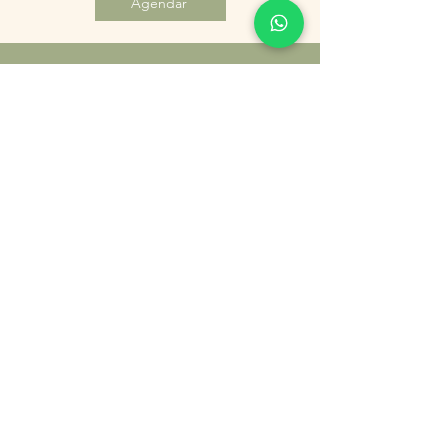
Agendar
ATENDIMENTO
PRESENCIAL E EM DOMICÍLIO
Whatsapp:
(21) 96767-9021
Rua Gavião Peixoto, 80 sl.402
Icaraí - Niterói, RJ
Avenida Almirante Tamandaré, 400
- 2º Piso Piratininga
- Niterói, RJ